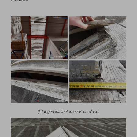
(
É
tat général lanterneaux en place
)