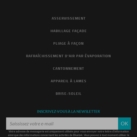
ASSERVISSEMENT
HABILLAGE FAÇADE
PLIAGE À FAÇON
RAFRAÎCHISSEMENT D'AIR PAR ÉVAPORATION
CANTONNEMENT
APPAREIL À LAMES
BRISE-SOLEIL
INSCRIVEZ-VOUS À LA NEWSLETTER
OK
Votre adresse de messagerie est uniquement utilisée pour vous envoyer notre lettre d'information
ainsi que des informations concernant les activités de Bluetek. Vous pouvez à tout moment utiliser le