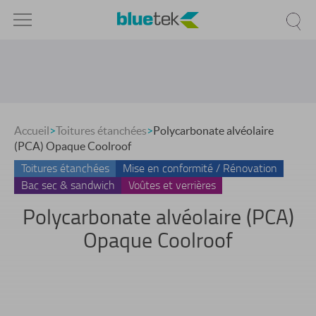
Accueil
>
Toitures étanchées
>
Polycarbonate alvéolaire
(PCA) Opaque Coolroof
Toitures étanchées
Mise en conformité / Rénovation
Bac sec & sandwich
Voûtes et verrières
Polycarbonate alvéolaire (PCA)
Opaque Coolroof