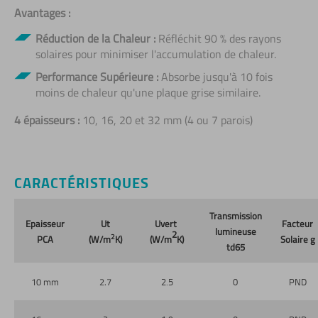
Avantages :
Réduction de la Chaleur :
Réfléchit 90 % des rayons
solaires pour minimiser l'accumulation de chaleur.
Performance Supérieure :
Absorbe jusqu'à 10 fois
moins de chaleur qu'une plaque grise similaire.
4 épaisseurs :
10, 16, 20 et 32 mm (4 ou 7 parois)
CARACTÉRISTIQUES
Transmission
Epaisseur
Ut
Uvert
Facteur
lumineuse
2
2
PCA
(W/m
K)
(W/m
K)
Solaire g
td65
10 mm
2.7
2.5
0
PND