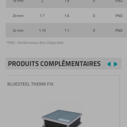
16 mm
2
1.9
0
PND
20 mm
1.7
1.6
0
PND
32 mm
1.15
1.1
0
PND
*PND : Performance Non Disponible
PRODUITS COMPLÉMENTAIRES
Previo
Nex
BLUESTEEL THERM ÉLEC