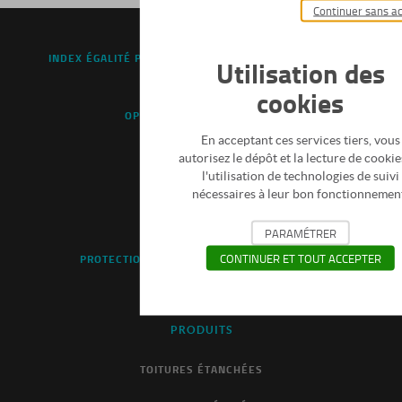
Continuer sans a
DICO BLUETEK
INDEX ÉGALITÉ PROFESSIONNELLE FEMMES / HOMMES
Utilisation des
CONTACTEZ-NOUS
cookies
OPTIONS ET ACCESSSOIRES
En acceptant ces services tiers, vous
LIENS UTILES
autorisez le dépôt et la lecture de cookies
FLUX RSS
l'utilisation de technologies de suivi
nécessaires à leur bon fonctionnemen
DOCUMENTATIONS
MENTIONS LÉGALES
PARAMÉTRER
CONTINUER ET TOUT ACCEPTER
PROTECTION DES DONNÉES PERSONNELLES
ESPACE PRESSE
PRODUITS
TOITURES ÉTANCHÉES